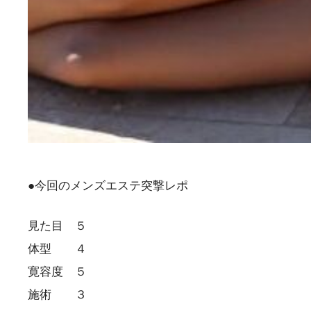
●今回のメンズエステ突撃レポ
見た目 ５
体型 ４
寛容度 ５
施術 ３